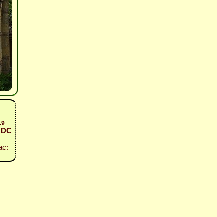
19
- DC
ас: