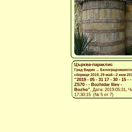
Църква-параклис
Град Видин → Белоградчишкото
сборище 2019, 29 май—2 юни 20
“2019 - 05 - 31 17 - 30 - 15 - 
ZS70 - - Bozhidar Iliev -
Bozho”
, Дата: 2019:05:31, Ч
17:30:15 (№ 5 от 7)