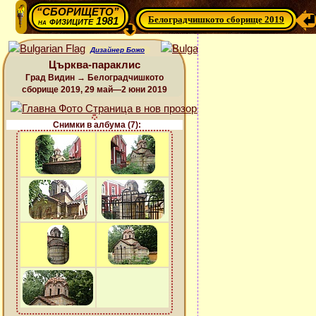
“СБОРИЩЕТО”
Белоградчишкото сборище 2019
физиците 1981
на
Дизайнер Божо
Църква-параклис
Град Видин → Белоградчишкото
сборище 2019, 29 май—2 юни 2019
Снимки в албума (7):