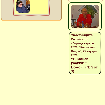
Участниците
Софийското
сборище януари
2020, "Ресторант
Падре", 25 януари
2020
“Б. Илиев
(хаджи²⋅⁵
Божо)”
(№ 3 от
9)