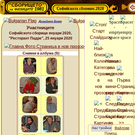
“СБОРИЩЕТО”
Софийското сборище 2020
физиците 1981
на
Дизайнер Божо
Участниците
Софийското сборище януари 2020,
"Ресторант Падре", 25 януари 2020
Снимки в албума (9):
Файлове
Помощ