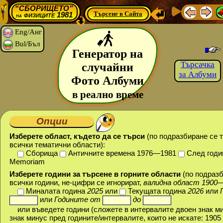
“СБОРИЩЕТО”
Търсене в Сайта
физиците 1981
на
Eng/Анг
Bul/Бъл
Генератор на
Търсачка
случайни
за Албуми
Фото Албуми
в реално време
Опции
Изберете област, където да се търси
(
по подразбиране се 
всички тематични области
):
Сборища
Античните времена 1976—1981
След годи
Memoriam
Изберете години за търсене в горните области
(
по подраз
всички години, не-цифри се игнорират,
валидна област 1900
Миналата година
2025
или
Текущата година
2026
или
или
Годините от
до
или въведете години (
сложете в интервалите двоен знак м
знак минус пред годините/интервалите, които не искате: 1905