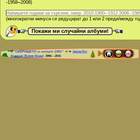
-
1958
--
2008
)
(многократни минуси се редуцират до 1 или 2 преди/между го
®
“СБОРИЩЕТО на физиците 1981”
© ➜
Автор/От:
Божидар Илиев (Божо)
2006—2026