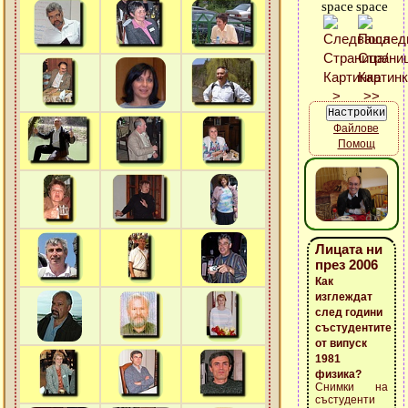
Файлове
Помощ
Лицата ни
през 2006
Как
изглеждат
след години
състудентите
от випуск
1981
физика?
Снимки на
състуденти