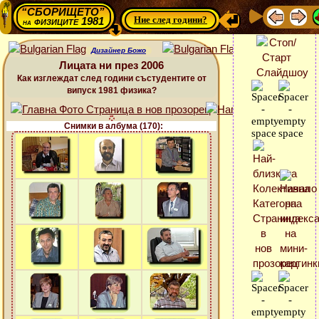
“СБОРИЩЕТО”
Ние след години?
физиците 1981
на
Дизайнер Божо
Лицата ни през 2006
Как изглеждат след години състудентите от
випуск 1981 физика?
Снимки в албума (170):