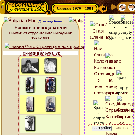
“СБОРИЩЕТО”
Снимки: 1976—1981
физиците 1981
на
Дизайнер Божо
Нашите преподаватели
Снимки от студентските ни години:
1976-1981
Снимки в албума (7):
Файлове
Помощ