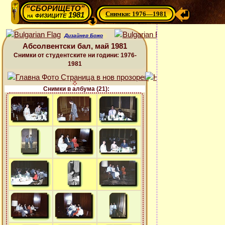
“СБОРИЩЕТО”
Снимки: 1976—1981
физиците 1981
на
Дизайнер Божо
Абсолвентски бал, май 1981
Снимки от студентските ни години: 1976-
1981
Снимки в албума (21):