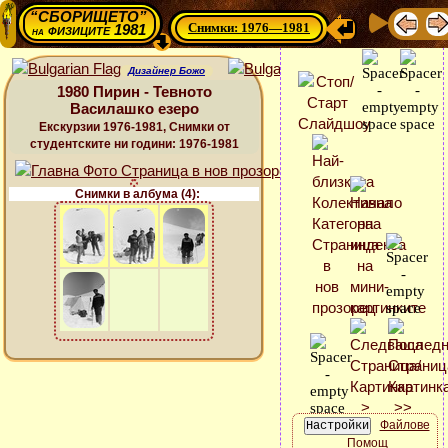
“СБОРИЩЕТО”
Снимки: 1976—1981
физиците 1981
на
Дизайнер Божо
1980 Пирин - Тевното
Василашко езеро
Екскурзии 1976-1981, Снимки от
студентските ни години: 1976-1981
Снимки в албума (4):
Файлове
Помощ