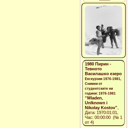
1980 Пирин -
Тевното
Василашко езеро
Екскурзии 1976-1981,
Снимки от
студентските ни
години: 1976-1981
“Mladen,
Unlknown i
Nikolay Kostov”
,
Дата: 1970:01:01,
Час: 00:00:00 (№ 1
от 4)