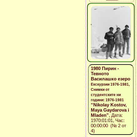
1980 Пирин -
Тевното
Василашко езеро
Екскурзии 1976-1981,
Снимки от
студентските ни
години: 1976-1981
“Nikolay Kostov,
Maya Gaydarova i
Mladen”
, Дата:
1970:01:01, Час:
00:00:00 (№ 2 от
4)