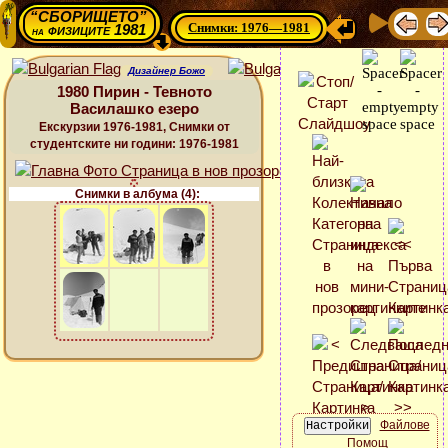
“СБОРИЩЕТО”
Снимки: 1976—1981
физиците 1981
на
Дизайнер Божо
1980 Пирин - Тевното
Василашко езеро
Екскурзии 1976-1981, Снимки от
студентските ни години: 1976-1981
Снимки в албума (4):
Файлове
Помощ