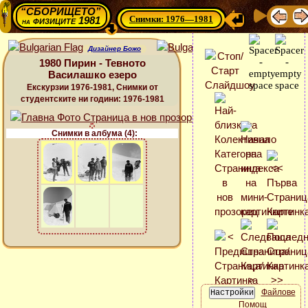
“СБОРИЩЕТО”
Снимки: 1976—1981
физиците 1981
на
Дизайнер Божо
1980 Пирин - Тевното
Василашко езеро
Екскурзии 1976-1981, Снимки от
студентските ни години: 1976-1981
Снимки в албума (4):
Файлове
Помощ