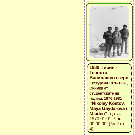
1980 Пирин -
Тевното
Василашко езеро
Екскурзии 1976-1981,
Снимки от
студентските ни
години: 1976-1981
“Nikolay Kostov,
Maya Gaydarova i
Mladen”
, Дата:
1970:01:01, Час:
00:00:00 (№ 2 от
4)