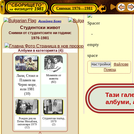
“СБОРИЩЕТО”
Снимки: 1976—1981
физиците 1981
на
Дизайнер Божо
Студентски живот
Снимки от студентските ни години:
1976-1981
Албуми в категорията (4):
Файлове
Помощ
Лили, Стоил и
Моменти от
живота
Пламен на
(82)
Черно море,
юли 1981
Тази гал
(10)
албуми, 
Рожден ден на
Студентски театър,
Петко Михайлов,
1979
октомзври 1979
(2)
(12)