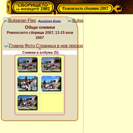
“СБОРИЩЕТО”
Роженското сборище 2007
физиците 1981
на
Дизайнер Божо
Общи снимки
Роженското сборище 2007, 13-15 юли
2007
Снимки в албума (5):