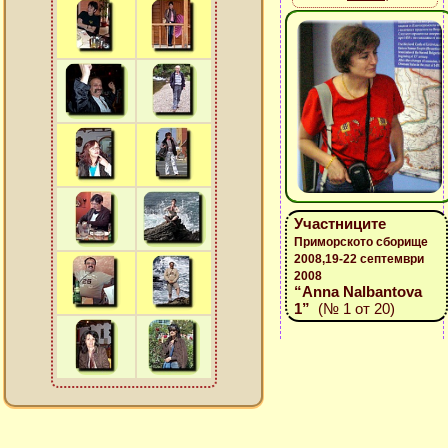
Участниците
Приморското сборище
2008,19-22 септември
2008
“Anna Nalbantova
1”
(№ 1 от 20)