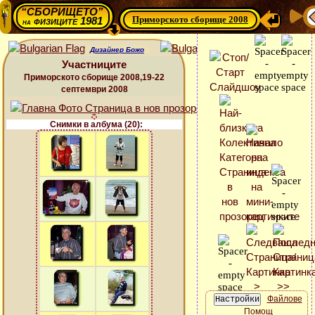
“СБОРИЩЕТО”
Приморското сборище 2008
физиците 1981
на
Дизайнер Божо
Участниците
Приморското сборище 2008,19-22
септември 2008
Снимки в албума (20):
Файлове
Помощ