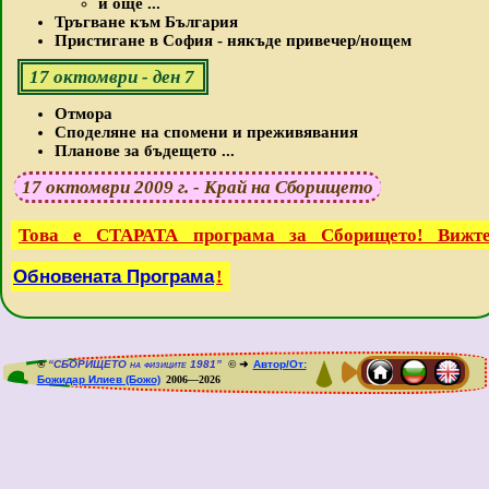
и още ...
Тръгване към България
Пристигане в София - някъде привечер/нощем
17 октомври - ден 7
Отмора
Споделяне на спомени и преживявания
Планове за бъдещето ...
17 октомври 2009 г. - Край на Сборището
Това е СТАРАТА програма за Сборището! Вижт
Обновената Програма
!
®
“СБОРИЩЕТО на физиците 1981”
© ➜
Автор/От:
Божидар Илиев (Божо)
2006—2026