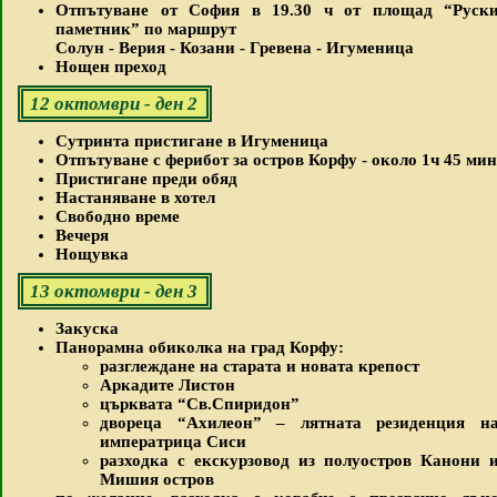
Отпътуване от София в 19.30 ч от площад “Руск
паметник” по маршрут
Солун - Верия - Козани - Гревена - Игуменица
Нощен преход
12 октомври - ден 2
Сутринта пристигане в Игуменица
Отпътуване с ферибот за остров Корфу - около 1ч 45 мин
Пристигане преди обяд
Настаняване в хотел
Свободно време
Вечеря
Нощувка
13 октомври - ден 3
Закуска
Панорамна обиколка на град Корфу:
разглеждане на старата и новата крепост
Аркадите Листон
църквата “Св.Спиридон”
двореца “Ахилеон” – лятната резиденция н
императрица Сиси
разходка с екскурзовод из полуостров Канони 
Мишия остров