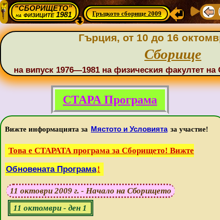
“СБОРИЩЕТО”
Гръцкото сборище 2009
физиците 1981
на
Гърция, от 10 до 16 октомв
Сборище
на випуск 1976—1981 на физическия факултет на 
СТАРА Програма
Мястото и Условията
Вижте информацията за
за участие!
Това е СТАРАТА програма за Сборището! Вижте
Обновената Програма
!
11 октоври 2009 г. - Начало на Сборището
11 октомври - ден 1