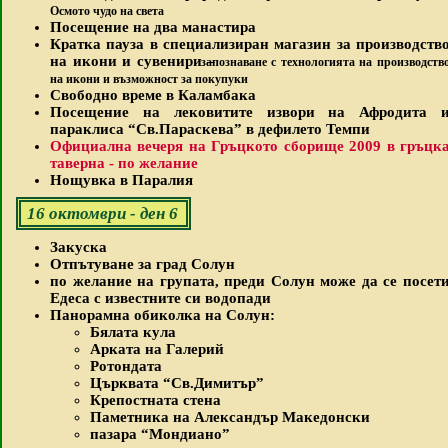
Осмото чудо на света
Посещение на два манастира
Кратка пауза в специализиран магазин за производств
на икони и сувенири –
запознаване с технологията на производств
на икони и възможност за покупуки
Свободно време в Каламбака
Посещение на лековитите извори на Афродита 
параклиса “Св.Параскева” в дефилето Темпи
Официална вечеря на Гръцкото сборище 2009 в гръцк
таверна - по желание
Нощувка в Паралия
16 октомври - ден 6
Закуска
Отпътуване за град Солун
по желание на групата, преди Солун може да се посет
Едеса с известните си водопади
Панорамна обиколка на Солун:
Бялата кула
Арката на Галерий
Ротондата
Църквата “Св.Димитър”
Крепостната стена
Паметника на Александър Македонски
пазара “Мондиано”