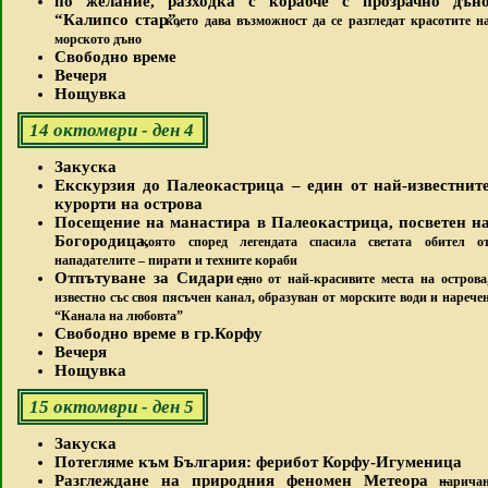
по желание, разходка с корабче с прозрачно дън
“Калипсо стар”,
което дава възможност да се разгледат красотите н
морското дъно
Свободно време
Вечеря
Нощувка
14 октомври - ден 4
Закуска
Екскурзия до Палеокастрица – един от най-известнит
курорти на острова
Посещение на манастира в Палеокастрица, посветен н
Богородица,
която според легендата спасила светата обител о
нападателите – пирати и техните кораби
Отпътуване за Сидари –
едно от най-красивите места на острова
известно със своя пясъчен канал, образуван от морските води и нарече
“Канала на любовта”
Свободно време в гр.Корфу
Вечеря
Нощувка
15 октомври - ден 5
Закуска
Потегляме към България: ферибот Корфу-Игуменица
Разглеждане на природния феномен Метеора –
нарича