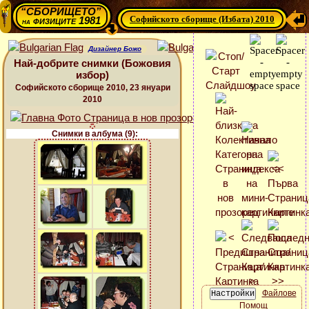
“СБОРИЩЕТО”
Софийското сборище (Избата) 2010
физиците 1981
на
Дизайнер Божо
Най-добрите снимки (Божовия
избор)
Софийското сборище 2010, 23 януари
2010
Снимки в албума (9):
Файлове
Помощ