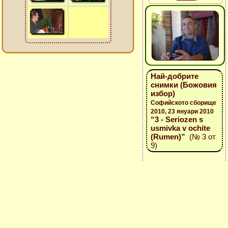
Най-добрите
снимки (Божовия
избор)
Софийското сборище
2010, 23 януари 2010
“3 - Seriozen s
usmivka v ochite
(Rumen)”
(№ 3 от
9)