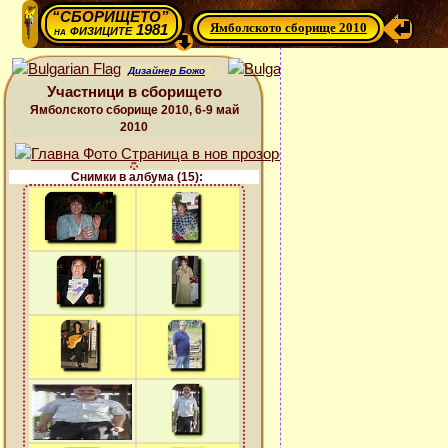
“СБОРИЩЕТО”
Ямболското сборище 2010
физиците 1981
на
Дизайнер Божо
Участници в сборището
Ямболското сборище 2010, 6-9 май
2010
Снимки в албума (15):