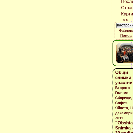
Файлов
Помощ
Общи
снимки 
участни
Второто
Голямо
Сборище,
София,
Яйцето, 1
декември
2011
“Obshta
Snimka 
30 godin