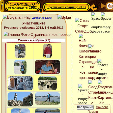
“СБОРИЩЕТО”
Русенското сборище 2013
физиците 1981
на
Дизайнер Божо
Участниците
Русенското сборище 2013, 1-6 май 2013
Снимки в албума (27):
Файлове
Помощ