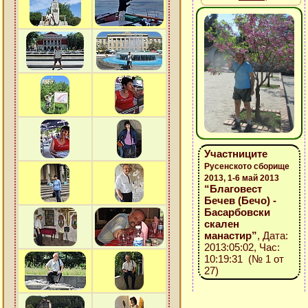
Участниците
Русенското сборище
2013, 1-6 май 2013
“Благовест
Бечев (Бечо) -
Басарбовски
скален
манастир”
, Дата:
2013:05:02, Час:
10:19:31 (№ 1 от
27)