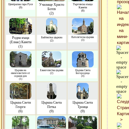
Централна гара Русе
Училище Христо
Търговска къща
(9)
Канети
Ботев
(8)
(2)
Родна къща
Бабтистка църква
Католическа църква
(3)
(2)
(Елиас) Канети
(1)
Църква на
Евангелистка църква
Църква Света
евенгелистите от
(2)
Богородица
седмия ден
(4)
(1)
Църква Свети
Църква Света
Църква Света
Георги
Петка
Троица
(6)
(9)
(9)