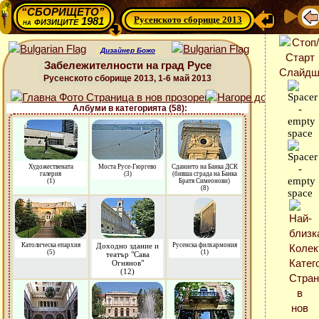
“СБОРИЩЕТО”
Русенското сборище 2013
физиците 1981
на
Дизайнер Божо
Забележителности на град Русе
Русенското сборище 2013, 1-6 май 2013
Албуми в категорията (58):
Художествената
Моста Русе-Гюргево
Сданието на Банка ДСК
галерия
(3)
(бивша сграда на Банка
(1)
Братя Симеонови)
(8)
Католическа епархия
Доходно здание и
Русенска филхармония
(5)
(1)
театър "Сава
Огнянов"
(12)