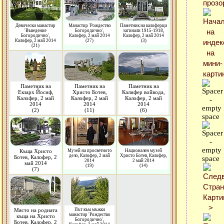
Девически манастир
Манастир 'Рождество
Паметник на калоферци
'Въведение
Богородично',
загинали 1915-1918,
Богородично',
Калофер, 2 май 2014
Калофер, 2 май 2014
Калофер, 2 май 2014
(27)
(3)
(21)
Паметник на
Паметник на
Паметник на
Екзарх Йосиф,
Христо Ботев,
Калифер войвода,
Калофер, 2 май
Калофер, 2 май
Калофер, 2 май
2014
2014
2014
(2)
(11)
(6)
Къща Христо
Музей на просветното
Национален музей
дело, Калофер, 2 май
Христо Ботев, Калофер,
Ботев, Калофер, 2
2014
2 май 2014
май 2014
(19)
(14)
(7)
Място на родната
Път към мъжки
манастир 'Рождество
къща на Христо
Богородично',
Ботев, Калофер, 2