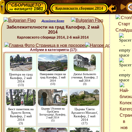
“СБОРИЩЕТО”
Карловското сборище 2014
физиците 1981
на
Дизайнер Божо
Забележителности на град Калофер, 2 май
2014
Карловското сборище 2014, 2-6 май 2014
Албуми в категорията (17):
Центъра на град
Панорамни гледки на
Даскъл Ботьовото
град Калофер, 2 май
училище, Калофер, 2
Калофер, 2 май
2014
май 2014
2014
(13)
(3)
(13)
Бюст паметник на
Църква '(Успение на
Църква 'Свети
Пре)Света
Христо Ботев,
Архангел Михаил',
Богородица', Калофер,
Калофер, 2 май
Калофер, 2 май
2 май 2014
2014
2014
(5)
(3)
(17)