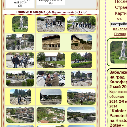
Калофер, 2 май 2014
май 2014
(6)
(2)
Снимки в албума {⚠
) (173):
Виртална мода!
Файлов
Помощ
Забележ
на град
Калофер
2 май 20
Карловск
сборище
2014, 2-6 
2014
“Kalofer 
Pametni
na Hrist
Botev -