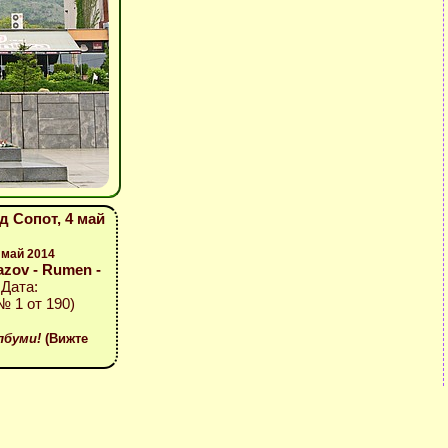
д Сопот, 4 май
 май 2014
azov - Rumen -
 Дата:
№ 1 от 190)
лбуми!
(Вижте