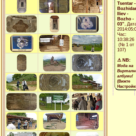
Tsentar -
Bozhidar
Iliev -
Bozho -
03”
, Дат
2014:05:
Час:
10:38:26
(№ 1 от
107)
⚠ NB:
Мода на
Вирталн
албуми!
(Вижте
Настройк