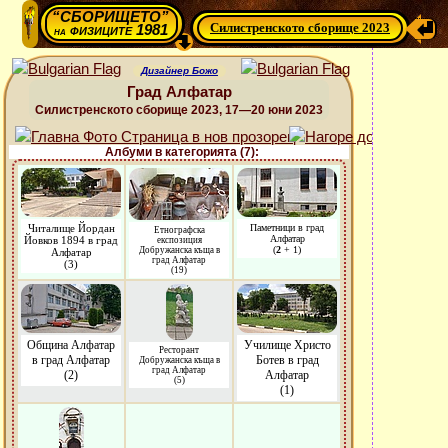
“СБОРИЩЕТО”
Силистренското сборище 2023
физиците 1981
на
Дизайнер Божо
Град Алфатар
Силистренското сборище 2023, 17—20 юни 2023
Албуми в категорията (7):
Читалище Йордан
Паметници в град
Етнографска
Алфатар
Йовков 1894 в град
експозиция
(
2
+ 1)
Добружанска къща в
Алфатар
град Алфатар
(3)
(19)
Община Алфатар
Училище Христо
Ресторант
в град Алфатар
Ботев в град
Добружанска къща в
град Алфатар
(2)
Алфатар
(5)
(1)