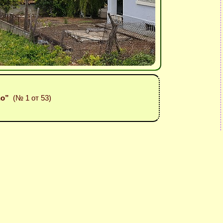
ho”
(№ 1 от 53)