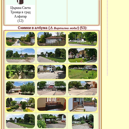
Църква Света
Троица в град
Алфатар
(12)
Снимки в албума {⚠
) (53):
Виртална мода!