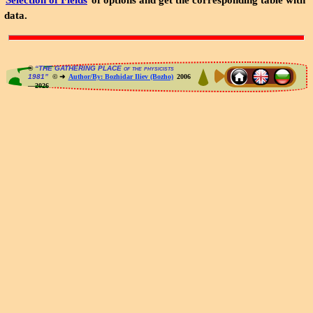
Selection of Fields
of options and get the corresponding table with
data.
®
“THE GATHERING PLACE of the physicists
1981”
© ➜
Author/By: Bozhidar Iliev (Bozho)
2006
—2026