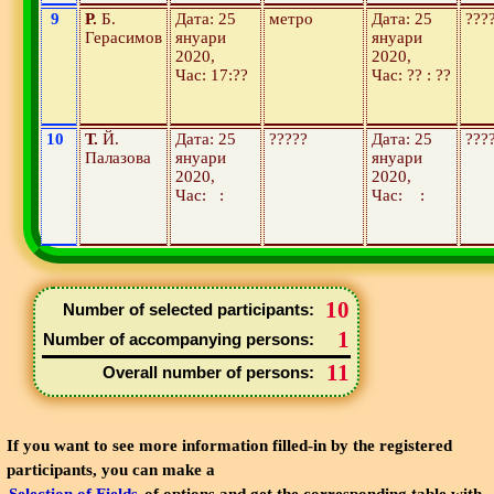
9
Р.
Б.
Дата: 25
метро
Дата: 25
???
Герасимов
януари
януари
2020,
2020,
Час: 17:??
Час: ?? : ??
10
Т.
Й.
Дата: 25
?????
Дата: 25
???
Палазова
януари
януари
2020,
2020,
Час: :
Час: :
10
Number of selected participants:
1
Number of accompanying persons:
11
Overall number of persons:
If you want to see more information filled-in by the registered
participants, you can make a