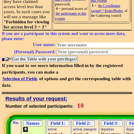
this system
they have claimed
password)
1
=
the Coordinator
access level less than
4
= personal access of
хаджи²⋅⁵ Божо/Bozho
of
yours. In such cases you
the participants in this
the Gathering council
will see a massage like
system
"Forbidden for viewing
for access level 3 > 2"
If you are a participant in this system and want to access more data,
please enter:
User name:
(Personal) Password:
If you want to see more information filled-in by the registered
participants, you can make a
Selection of Fields
of options and get the corresponding table with
data.
Results of your request:
10
Number of selected participants:
No.
arrival
arrival_transport
departure
depar