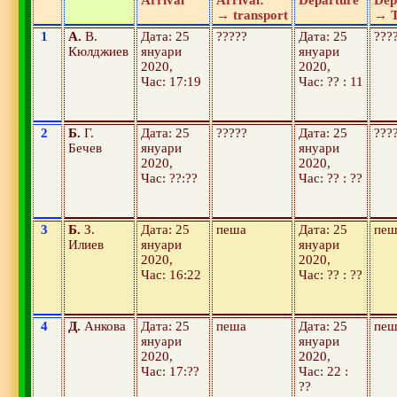
Arrival
Arrival:
Departure
Dep
→ transport
→ T
1
А.
В.
Дата: 25
?????
Дата: 25
???
Кюлджиев
януари
януари
2020,
2020,
Час: 17:19
Час: ?? : 11
2
Б.
Г.
Дата: 25
?????
Дата: 25
???
Бечев
януари
януари
2020,
2020,
Час: ??:??
Час: ?? : ??
3
Б.
З.
Дата: 25
пеша
Дата: 25
пеш
Илиев
януари
януари
2020,
2020,
Час: 16:22
Час: ?? : ??
4
Д.
Анкова
Дата: 25
пеша
Дата: 25
пеш
януари
януари
2020,
2020,
Час: 17:??
Час: 22 :
??