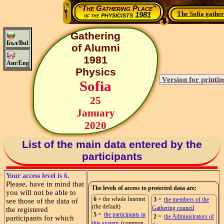
“The Gathering Place”
The Sofia gathe
physicists 1981
of the
Gathering
Бъл/Bul
of Alumni
1981
Анг/Eng
Physics
Sofia
25
January
2020
List of the main data entered by the
participants
.
Your access level is 6
Please, have in mind that
The levels of access to protected data are:
you will not be able to
6
= the whole Internet
3
=
the members of the
see those of the data of
(the default)
Gathering council
the registered
5
=
the participants in
2
=
the Administrators of
participants for which
this system
(common