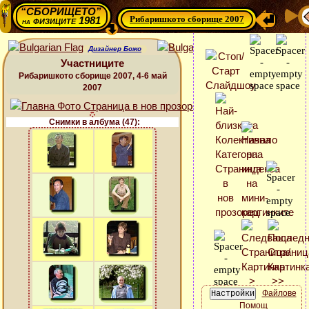
“СБОРИЩЕТО”
Рибаришкото сборище 2007
физиците 1981
на
Дизайнер Божо
Участниците
Рибаришкото сборище 2007, 4-6 май
2007
Снимки в албума (47):
Файлове
Помощ