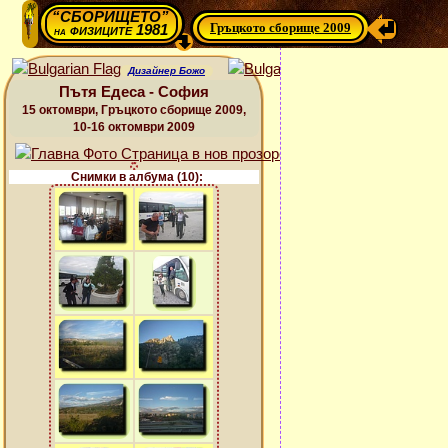
“СБОРИЩЕТО”
Гръцкото сборище 2009
физиците 1981
на
Дизайнер Божо
Пътя Едеса - София
15 октомври, Гръцкото сборище 2009,
10-16 октомври 2009
Снимки в албума (10):