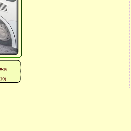
0-16
10)