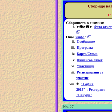
Сборище на 
17
Сборището в снимки:
➤📷➤📷➤
Фото отчет
Още
инфо
:
Съобщение
Програма
Карта/Схема
Финансов отчет
Участници
Регистрирани за
участие
✚
"София
2015"→Ресторант
"Санури"
No. 27