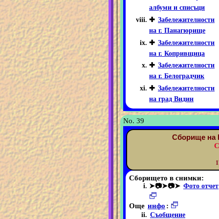
албуми и списъци
✚
Забележителности
на г. Панагюрище
✚
Забележителности
на г. Копривщица
✚
Забележителности
на г. Белоградчик
✚
Забележителности
на град Видин
No. 39
Сборище на 
С
1
Сборището в снимки:
➤📷➤📷➤
Фото отчет
Още
инфо
:
Съобщение