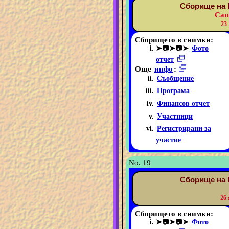
Сборище на 
Сап
23
Сборището в снимки:
➤📷➤📷➤
Фото
отчет
Още
инфо
:
Съобщение
Програма
Финансов отчет
Участници
Регистрирани за
участие
No. 19
Сборище на 
26
Сборището в снимки:
➤📷➤📷➤
Фото