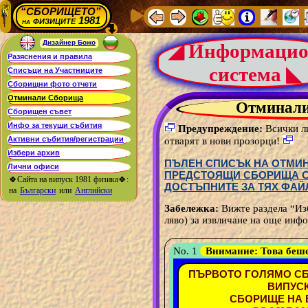
“СБОРИЩЕТО”
физиците 1981
на
Дизайнер Божо
◢ Информацио
система ◣
Отминал
Предупреждение:
Всички ли
отварят в нови прозорци!
ПЪЛЕН СПИСЪК НА ОТМИН
ПРЕДСТОЯЩИ СБОРИЩА С 
🍀Сайта на випуск 1981 физика🍀:
ДОСТЪПНИТЕ ЗА ТЯХ ФАЙ
на
Български
или
Английски
Забележка:
Вижте раздела “Из
ляво) за извличане на още инфо
No. 1
Внимание:
Това беш
ПЪРВОТО ГОЛЯМО СБ
ВИПУСК
СБОРИЩЕ НА В