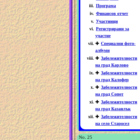
Програма
Финансов отчет
Участници
Регистрирани за
участие
✚
Специални фото-
албуми
✚
Забележителности
на град Карлово
✚
Забележителности
на град Калофер
✚
Забележителности
на град Сопот
✚
Забележителности
на град Казанлък
✚
Забележителности
на село Старосел
No. 25