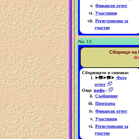
Финансов отчет
Участници
Регистрирани за
участие
No. 13
Сборище на 
Ям
Сборището в снимки:
➤📷➤📷➤
Фото
отчет
Още
инфо
:
Съобщение
Програма
Финансов отчет
Участници
Регистрирани за
участие