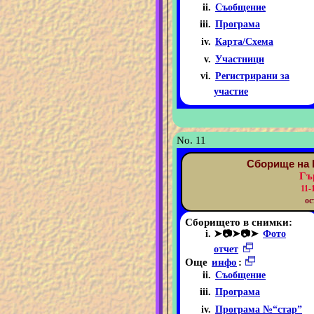
Съобщение
Програма
Карта/Схема
Участници
Регистрирани за
участие
No. 11
Сборище на 
Гъ
11-
ос
Сборището в снимки:
➤📷➤📷➤
Фото
отчет
Още
инфо
:
Съобщение
Програма
Програма №“стар”