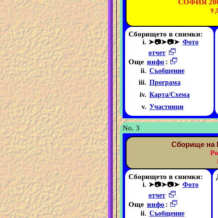
СОФИЯ 200
9
Сборището в снимки:
➤📷➤📷➤
Фото
отчет
Още
инфо
:
Съобщение
Програма
Карта/Схема
Участници
No. 3
Сборище на 
Ро
Сборището в снимки:
➤📷➤📷➤
Фото
отчет
Още
инфо
:
Съобщение