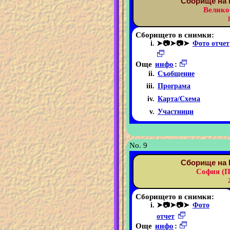
Сборище на 
Велико
Сборището в снимки:
➤📷➤📷➤
Фото отчет
Още
инфо
:
Съобщение
Програма
Карта/Схема
Участници
No. 9
Сборище на 
София (П
Сборището в снимки:
➤📷➤📷➤
Фото
отчет
Още
инфо
: