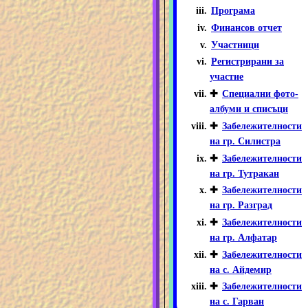
Програма
Финансов отчет
Участници
Регистрирани за
участие
✚
Специални фото-
албуми и списъци
✚
Забележителности
на гр. Силистра
✚
Забележителности
на гр. Тутракан
✚
Забележителности
на гр. Разград
✚
Забележителности
на гр. Алфатар
✚
Забележителности
на с. Айдемир
✚
Забележителности
на с. Гарван