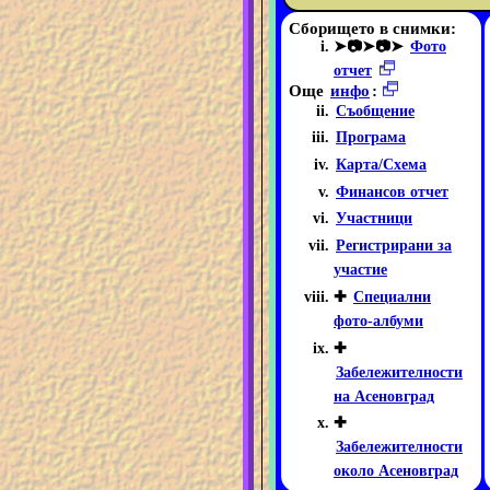
Сборището в снимки:
➤📷➤📷➤
Фото
отчет
Още
инфо
:
Съобщение
Програма
Карта/Схема
Финансов отчет
Участници
Регистрирани за
участие
✚
Специални
фото-албуми
✚
Забележителности
на Асеновград
✚
Забележителности
около Асеновград