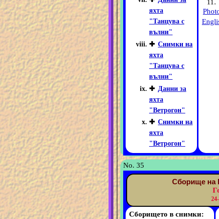
11.
яхта
Phot
Engli
"Танцува с
вълни"
✚
Снимки на
яхта
"Танцува с
вълни"
✚
Данни за
яхта
"Ветрогон"
✚
Снимки на
яхта
"Ветрогон"
No. 35
Сборище на 
Г
24
Сборището в снимки: