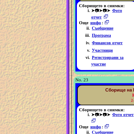
Сборището в снимки:
➤📷➤📷➤
Фото
отчет
Още
инфо
:
Съобщение
Програма
Финансов отчет
Участници
Регистрирани за
участие
No. 23
Сборище на 
2
Сборището в снимки:
➤📷➤📷➤
Фото отчет
Още
инфо
:
Съобщение