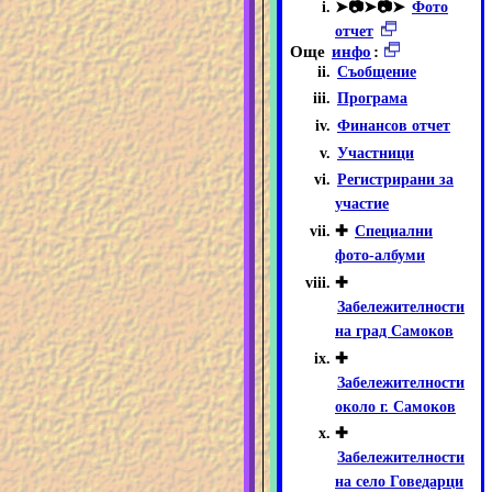
➤📷➤📷➤
Фото
отчет
Още
инфо
:
Съобщение
Програма
Финансов отчет
Участници
Регистрирани за
участие
✚
Специални
фото-албуми
✚
Забележителности
на град Самоков
✚
Забележителности
около г. Самоков
✚
Забележителности
на село Говедарци