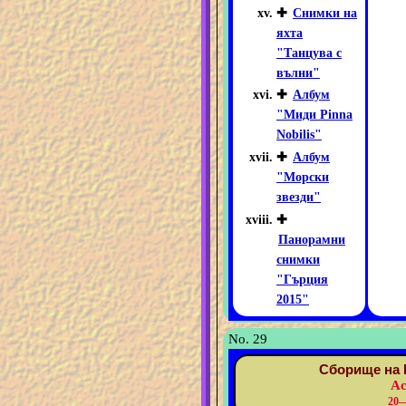
✚
Снимки на
яхта
"Танцува с
вълни"
✚
Албум
"Миди Pinna
Nobilis"
✚
Албум
"Морски
звезди"
✚
Панорамни
снимки
"Гърция
2015"
No. 29
Сборище на 
Ас
20—