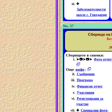
✚
Забележителности
около с. Говедарци
No. 37
Сборище на 
Бе
29
Сборището в снимки:
➤📷➤📷➤
Фото отчет
Още
инфо
:
Съобщение
Програма
Финансов отчет
Участници
Регистрирани за
участие
✚
Специални фото-