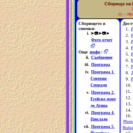
Сборище на 
12 — 19(
Сборището в
Дост
снимки:
1.
➤📷➤📷➤
2.
Фото отчет
3.
4.
Още
инфо
:
5.
P
Съобщение
6.
Програма
7.
Програма 1.
8.
Северни
9.
P
10.
Споради
11.
Програма 2.
12.
Егейско море
13.
до Атина
14.
Програма 4.
16.
Циклади
Phot
Програма 5.
Bulga