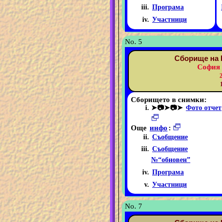
Програма
Участници
No. 5
Сборище на 
София 
Сборището в снимки:
➤📷➤📷➤
Фото отчет
Още
инфо
:
Съобщение
Съобщение
№“обновен”
Програма
Участници
No. 7