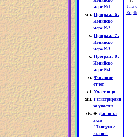
17.
Йонийско
Phot
море №1
Engli
Програма 6 .
Йонийско
море №2
Програма 7 .
Йонийско
море №3
Програма 8 .
Йонийско
море №4
Финансов
отчет
Участници
Регистрирани
за участие
✚
Данни за
яхта
"Танцува с
вълни"