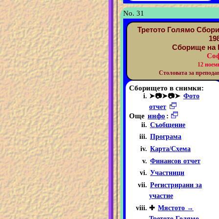
No. 31
Третото Голямо Сбори
19
Сборище на 
Соф
12 ноем
Столовата за преподав
Сборището в снимки:
➤📷➤📷➤
Фото
отчет
Още
инфо
:
Съобщение
Програма
Карта/Схема
Финансов отчет
Участници
Регистрирани за
участие
✚
Мястото →
Третото Голямо