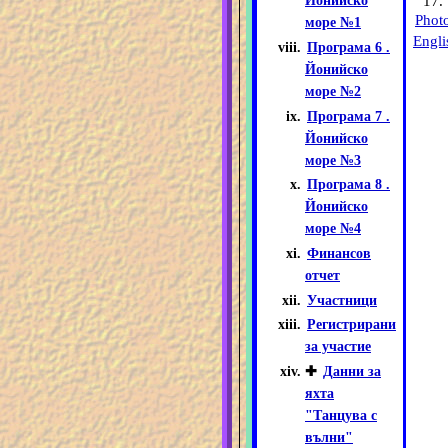
17.
Йонийско
Phot
море №1
Engli
Програма 6 .
Йонийско
море №2
Програма 7 .
Йонийско
море №3
Програма 8 .
Йонийско
море №4
Финансов
отчет
Участници
Регистрирани
за участие
✚
Данни за
яхта
"Танцува с
вълни"