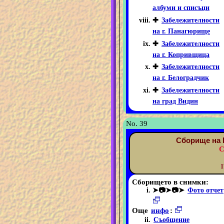
албуми и списъци
✚
Забележителности
на г. Панагюрище
✚
Забележителности
на г. Копривщица
✚
Забележителности
на г. Белоградчик
✚
Забележителности
на град Видин
No. 39
Сборище на 
С
1
Сборището в снимки:
➤📷➤📷➤
Фото отчет
Още
инфо
:
Съобщение