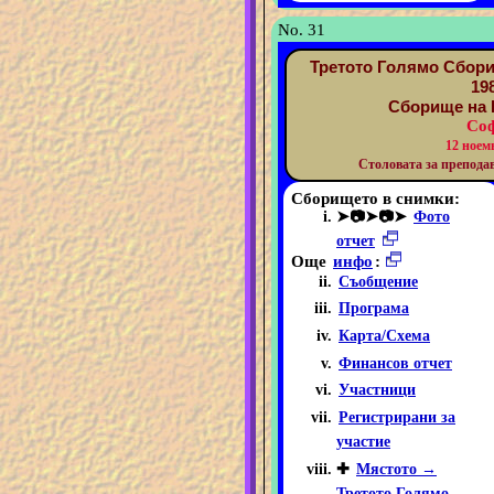
No. 31
Третото Голямо Сбори
19
Сборище на 
Соф
12 ноем
Столовата за преподав
Сборището в снимки:
➤📷➤📷➤
Фото
отчет
Още
инфо
:
Съобщение
Програма
Карта/Схема
Финансов отчет
Участници
Регистрирани за
участие
✚
Мястото →
Третото Голямо