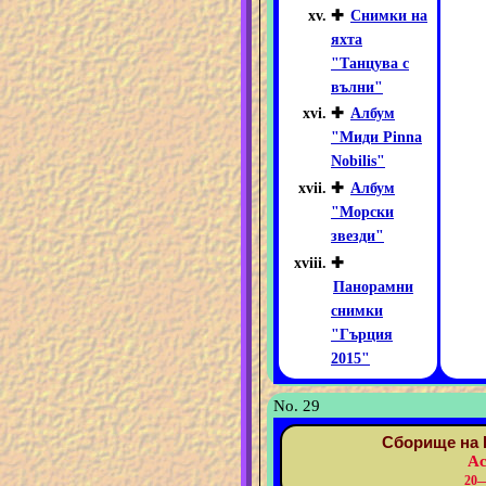
✚
Снимки на
яхта
"Танцува с
вълни"
✚
Албум
"Миди Pinna
Nobilis"
✚
Албум
"Морски
звезди"
✚
Панорамни
снимки
"Гърция
2015"
No. 29
Сборище на 
Ас
20—