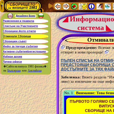
“СБОРИЩЕТО”
физиците 1981
на
Дизайнер Божо
◢ Информацио
система ◣
Отминал
Предупреждение:
Всички ли
отварят в нови прозорци!
ПЪЛЕН СПИСЪК НА ОТМИН
ПРЕДСТОЯЩИ СБОРИЩА С 
🍀Сайта на випуск 1981 физика🍀:
ДОСТЪПНИТЕ ЗА ТЯХ ФАЙ
на
Български
или
Английски
Забележка:
Вижте раздела “Из
ляво) за извличане на още инфо
No. 1
Внимание:
Това беш
ПЪРВОТО ГОЛЯМО СБ
ВИПУСК
СБОРИЩЕ НА В