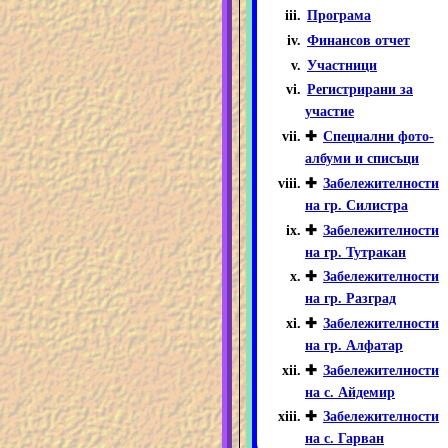
Програма
Финансов отчет
Участници
Регистрирани за
участие
✚
Специални фото-
албуми и списъци
✚
Забележителности
на гр. Силистра
✚
Забележителности
на гр. Тутракан
✚
Забележителности
на гр. Разград
✚
Забележителности
на гр. Алфатар
✚
Забележителности
на с. Айдемир
✚
Забележителности
на с. Гарван