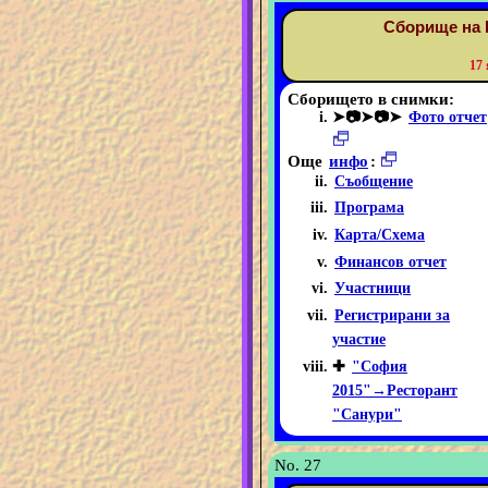
Сборище на 
17
Сборището в снимки:
➤📷➤📷➤
Фото отчет
Още
инфо
:
Съобщение
Програма
Карта/Схема
Финансов отчет
Участници
Регистрирани за
участие
✚
"София
2015"→Ресторант
"Санури"
No. 27