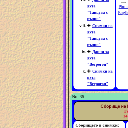
11.
яхта
Phot
Engli
"Танцува с
вълни"
✚
Снимки на
яхта
"Танцува с
вълни"
✚
Данни за
яхта
"Ветрогон"
✚
Снимки на
яхта
"Ветрогон"
No. 35
Сборище на 
Г
24
Сборището в снимки: