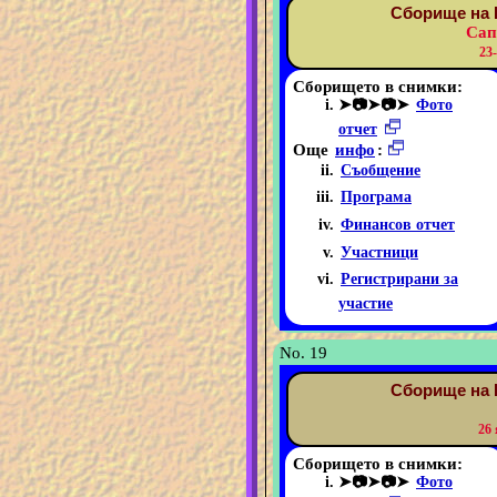
Сборище на 
Сап
23
Сборището в снимки:
➤📷➤📷➤
Фото
отчет
Още
инфо
:
Съобщение
Програма
Финансов отчет
Участници
Регистрирани за
участие
No. 19
Сборище на 
26
Сборището в снимки:
➤📷➤📷➤
Фото