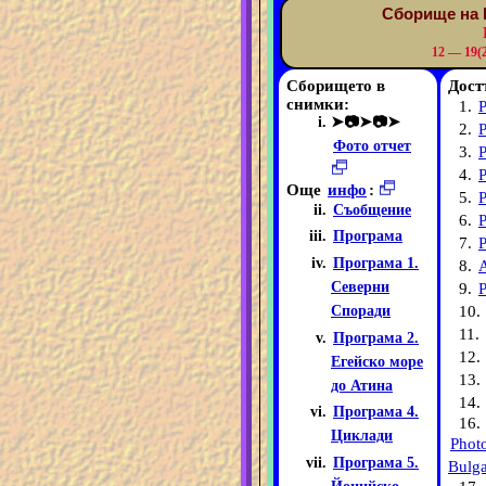
Сборище на 
12 — 19(
Сборището в
Дост
снимки:
1.
➤📷➤📷➤
2.
Фото отчет
3.
4.
Още
инфо
:
5.
P
Съобщение
6.
Програма
7.
Програма 1.
8.
Северни
9.
P
10.
Споради
11.
Програма 2.
12.
Егейско море
13.
до Атина
14.
Програма 4.
16.
Циклади
Phot
Програма 5.
Bulga