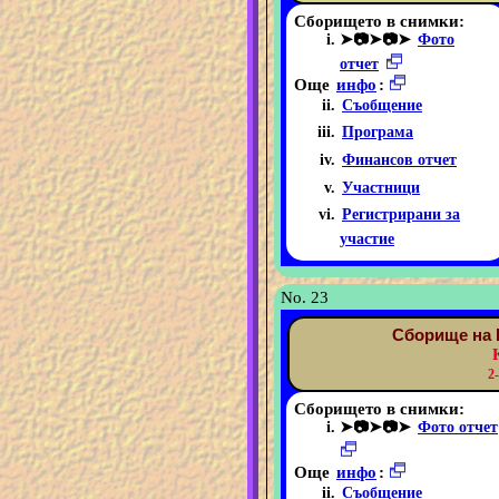
Сборището в снимки:
➤📷➤📷➤
Фото
отчет
Още
инфо
:
Съобщение
Програма
Финансов отчет
Участници
Регистрирани за
участие
No. 23
Сборище на 
2
Сборището в снимки:
➤📷➤📷➤
Фото отчет
Още
инфо
:
Съобщение