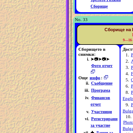
Сборище
No. 33
Сборище на 
9—16 
Сборището в
Дост
снимки:
1.
P
➤📷➤📷➤
2.
Фото отчет
3.
P
4.
F
Още
инфо
:
5.
O
Съобщение
6.
Програма
8.
P
Финансов
Engli
отчет
9.
P
Bulga
Участници
10.
Регистрирани
Phot
за участие
Bulga
✚
Данни за