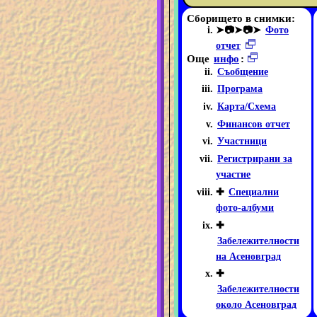
Сборището в снимки:
➤📷➤📷➤
Фото
отчет
Още
инфо
:
Съобщение
Програма
Карта/Схема
Финансов отчет
Участници
Регистрирани за
участие
✚
Специални
фото-албуми
✚
Забележителности
на Асеновград
✚
Забележителности
около Асеновград