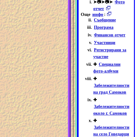
➤📷➤📷➤
Фото
отчет
Още
инфо
:
Съобщение
Програма
Финансов отчет
Участници
Регистрирани за
участие
✚
Специални
фото-албуми
✚
Забележителности
на град Самоков
✚
Забележителности
около г. Самоков
✚
Забележителности
на село Говедарци