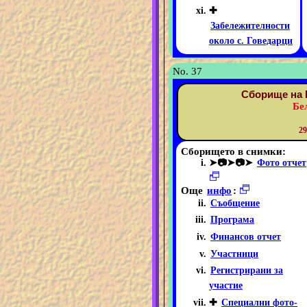
✚
Забележителности
около с. Говедарци
No. 37
Сборище на 
Бе
29
Сборището в снимки:
➤📷➤📷➤
Фото отчет
Още
инфо
:
Съобщение
Програма
Финансов отчет
Участници
Регистрирани за
участие
✚
Специални фото-