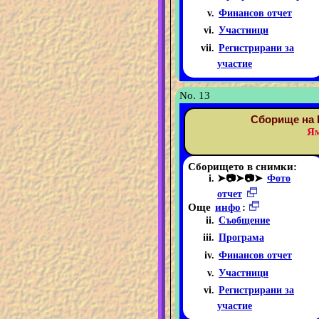
Финансов отчет
Участници
Регистрирани за
участие
No. 13
Сборище на 
Ям
Сборището в снимки:
➤📷➤📷➤
Фото
отчет
Още
инфо
:
Съобщение
Програма
Финансов отчет
Участници
Регистрирани за
участие