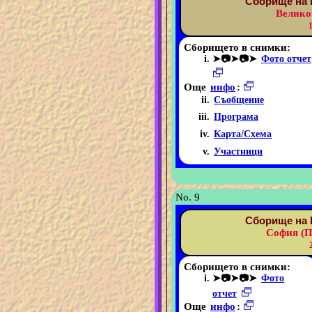
Сборище на 
Велико
Сборището в снимки:
➤📷➤📷➤
Фото отчет
Още
инфо
:
Съобщение
Програма
Карта/Схема
Участници
No. 9
Сборище на 
София (П
Сборището в снимки:
➤📷➤📷➤
Фото
отчет
Още
инфо
: