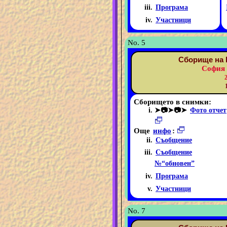
Програма
Участници
No. 5
Сборище на 
София 
Сборището в снимки:
➤📷➤📷➤
Фото отчет
Още
инфо
:
Съобщение
Съобщение
№“обновен”
Програма
Участници
No. 7