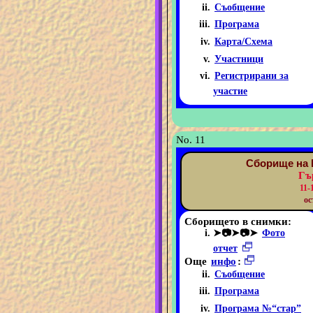
Съобщение
Програма
Карта/Схема
Участници
Регистрирани за
участие
No. 11
Сборище на 
Гъ
11-
ос
Сборището в снимки:
➤📷➤📷➤
Фото
отчет
Още
инфо
:
Съобщение
Програма
Програма №“стар”