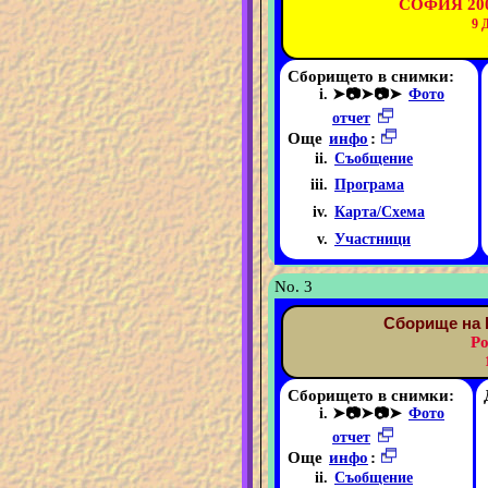
СОФИЯ 200
9
Сборището в снимки:
➤📷➤📷➤
Фото
отчет
Още
инфо
:
Съобщение
Програма
Карта/Схема
Участници
No. 3
Сборище на 
Ро
Сборището в снимки:
➤📷➤📷➤
Фото
отчет
Още
инфо
:
Съобщение