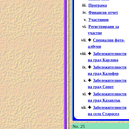
Програма
Финансов отчет
Участници
Регистрирани за
участие
✚
Специални фото-
албуми
✚
Забележителности
на град Карлово
✚
Забележителности
на град Калофер
✚
Забележителности
на град Сопот
✚
Забележителности
на град Казанлък
✚
Забележителности
на село Старосел
No. 25